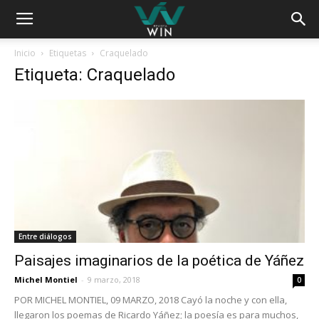
Inicio
Etiquetas
Craquelado
Etiqueta: Craquelado
Entre diálogos
Paisajes imaginarios de la poética de Yáñez
Michel Montiel
-
9 marzo, 2018
0
POR MICHEL MONTIEL, 09 MARZO, 2018 Cayó la noche y con ella,
llegaron los poemas de Ricardo Yáñez; la poesía es para muchos,