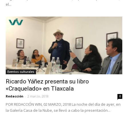
el...
Eventos culturales
Ricardo Yáñez presenta su libro
«Craquelado» en Tlaxcala
Redacción
-
2 marzo, 2018
0
POR REDACCIÓN WIN, 02 MARZO, 2018 La noche del día de ayer, en
la Galería Casa de la Nube, se llevó a cabo la presentación...