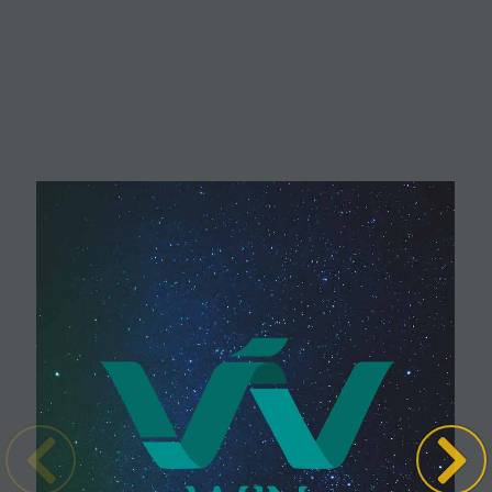
Inicio
WIN-Junio-2018
WIN-Junio-2018
© Copyright 2017 -
Revista Win - Desarrollado por
Ballowtek en
colaboración con Revista Win