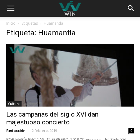
Inicio
Etiquetas
Huamantla
Etiqueta: Huamantla
Cultura
Las campanas del siglo XVI dan
majestuoso concierto
Redacción
-
12 febrero, 2019
0
POR MARÍA ENCINAS, 12 FEBRERO, 2019 "Campanas del Siglo XVI