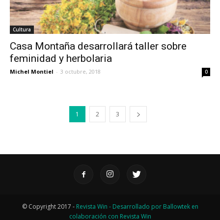
Cultura
Casa Montaña desarrollará taller sobre
feminidad y herbolaria
Michel Montiel
-
3 octubre, 2018
0
1
2
3
© Copyright 2017 -
Revista Win - Desarrollado por
Ballowtek en
colaboración con Revista Win